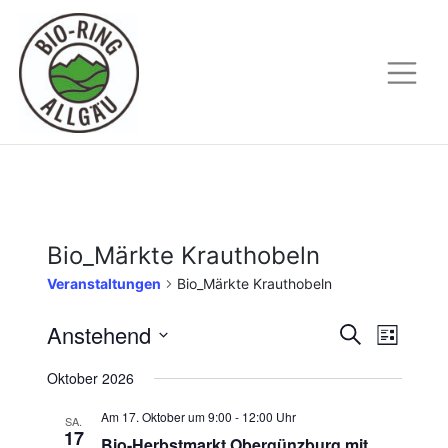
Skip
to
content
Bio_Märkte Krauthobeln
Veranstaltungen
Bio_Märkte Krauthobeln
Anstehend
Veranstalt
Verans
Suche
Liste
Suche
Ansich
Datum
Oktober 2026
wählen.
und
Naviga
Ansichten,
17. Oktober um 9:00
-
12:00
SA.
Navigation
17
Bio-Herbstmarkt Obergünzburg mit