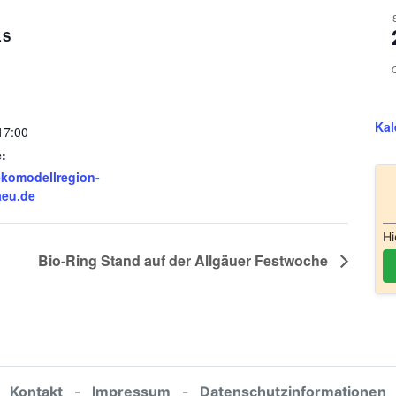
LS
Kal
17:00
:
komodellregion-
aeu.de
Hi
Bio-Ring Stand auf der Allgäuer Festwoche
Kontakt
-
Impressum
-
Datenschutzinformationen