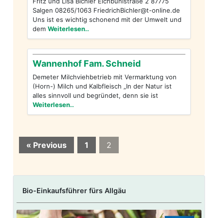
Fritz und Lisa Bichler Eichbühlstraße 2 87775
Salgen 08265/1063
FriedrichBichler@t-online.de
Uns ist es wichtig schonend mit der Umwelt und
dem
Weiterlesen..
Wannenhof Fam. Schneid
Demeter Milchviehbetrieb mit Vermarktung von
(Horn-) Milch und Kalbfleisch „In der Natur ist
alles sinnvoll und begründet, denn sie ist
Weiterlesen..
« Previous
1
2
Bio-Einkaufsführer fürs Allgäu