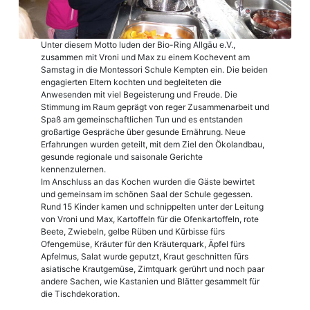
Unter diesem Motto luden der Bio-Ring Allgäu e.V.,
zusammen mit Vroni und Max zu einem Kochevent am
Samstag in die Montessori Schule Kempten ein. Die beiden
engagierten Eltern kochten und begleiteten die
Anwesenden mit viel Begeisterung und Freude. Die
Stimmung im Raum geprägt von reger Zusammenarbeit und
Spaß am gemeinschaftlichen Tun und es entstanden
großartige Gespräche über gesunde Ernährung. Neue
Erfahrungen wurden geteilt, mit dem Ziel den Ökolandbau,
gesunde regionale und saisonale Gerichte
kennenzulernen.
Im Anschluss an das Kochen wurden die Gäste bewirtet
und gemeinsam im schönen Saal der Schule gegessen.
Rund 15 Kinder kamen und schnippelten unter der Leitung
von Vroni und Max, Kartoffeln für die Ofenkartoffeln, rote
Beete, Zwiebeln, gelbe Rüben und Kürbisse fürs
Ofengemüse, Kräuter für den Kräuterquark, Äpfel fürs
Apfelmus, Salat wurde geputzt, Kraut geschnitten fürs
asiatische Krautgemüse, Zimtquark gerührt und noch paar
andere Sachen, wie Kastanien und Blätter gesammelt für
die Tischdekoration.