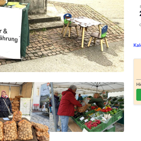
Kal
Hi