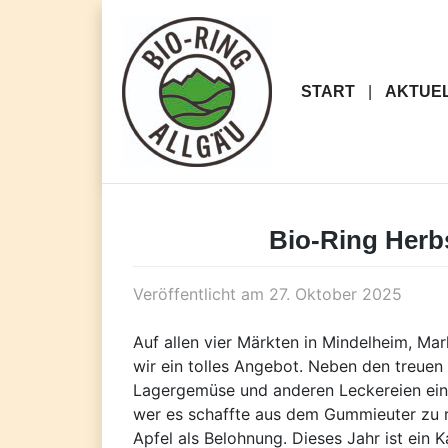
Skip
to
content
START
AKTUE
Bio-Ring Herb
Veröffentlicht am
27. Oktober 2025
Auf allen vier Märkten in Mindelheim, M
wir ein tolles Angebot. Neben den treuen
Lagergemüse und anderen Leckereien eind
wer es schaffte aus dem Gummieuter zu ri
Apfel als Belohnung. Dieses Jahr ist ein K